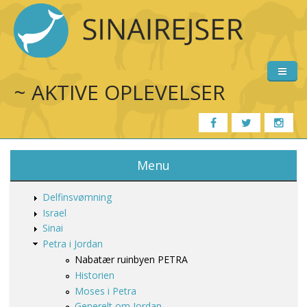
Gå til hovedindhold
~ AKTIVE OPLEVELSER
Forside
Menu
Rejsemål
Delfinsvømning
Program 2023
Israel
Sinai
Galleri
Petra i Jordan
Nabatær ruinbyen PETRA​
Om Sinairejser
Historien
Moses i Petra
Information
Generelt om Jordan