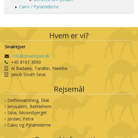
Nyhedsbrev
Cairo / Pyramiderne
Kontakt os
Hvem er vi?
Sinairejser
info@sinairejser.dk
+45 8161 3090
Al Badawy, Tarabin, Nweiba
Janub South Sinai
Rejsemål
Delfinsvømning, Eilat
Jerusalem, Bethlehem
Sinai, Mosesbjerget
Jordan, Petra
Cairo og Pyramiderne