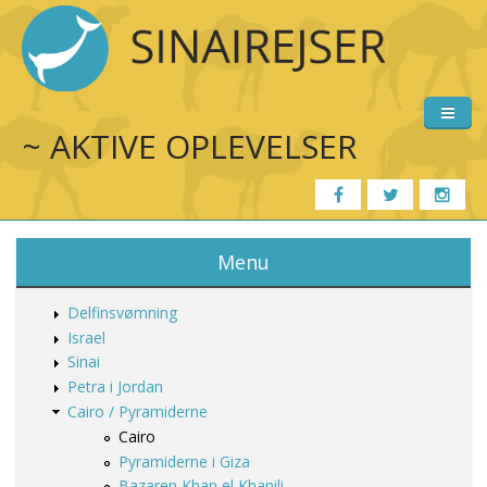
Gå til hovedindhold
~ AKTIVE OPLEVELSER
Forside
Menu
Rejsemål
Delfinsvømning
Program 2023
Israel
Sinai
Galleri
Petra i Jordan
Cairo / Pyramiderne
Om Sinairejser
Cairo
Pyramiderne i Giza
Information
Bazaren Khan el Khanili