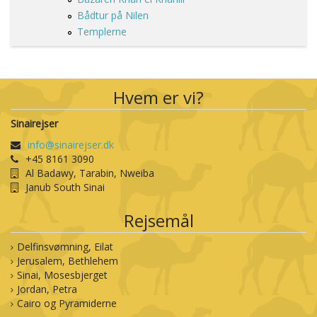
Nyhedsbrev
Bådtur på Nilen
Templerne
Kontakt os
Hvem er vi?
Sinairejser
info@sinairejser.dk
+45 8161 3090
Al Badawy, Tarabin, Nweiba
Janub South Sinai
Rejsemål
Delfinsvømning, Eilat
Jerusalem, Bethlehem
Sinai, Mosesbjerget
Jordan, Petra
Cairo og Pyramiderne